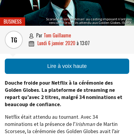
Scorsese et son ‘Irishman’ au casting imposant n’ont pas
BUSINESS
rencontré le succès attendu aux Golden Globes. ISOPIX
par
Tom Guillaume

TG
lundi 6 janvier 2020
à
13:07

Lire à voix haute
Douche froide pour Netflix à la cérémonie des
Golden Globes. La plateforme de streaming ne
repart qu’avec 2 titres, malgré 34 nominations et
beaucoup de confiance.
Netflix était attendu au tournant. Avec 34
nominations et la présence de l’
Irishman
de Martin
Scorsese, la cérémonie des Golden Globes avait l’air