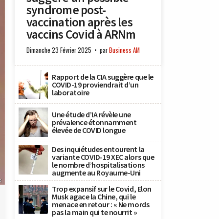
syndrome post-
vaccination après les
vaccins Covid à ARNm
Dimanche 23 Février 2025
par
Business AM
Rapport de la CIA suggère que le
COVID-19 proviendrait d’un
laboratoire
Une étude d’IA révèle une
prévalence étonnamment
élevée de COVID longue
Des inquiétudes entourent la
variante COVID-19 XEC alors que
le nombre d’hospitalisations
augmente au Royaume-Uni
x
Trop expansif sur le Covid, Elon
Musk agace la Chine, qui le
menace en retour : « Ne mords
pas la main qui te nourrit »