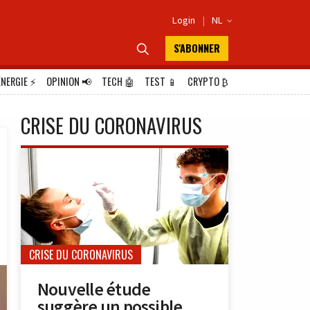
Login
|
NL

S'ABONNER

ÉNERGIE
⚡
OPINION
📢
TECH
🤖
TEST
📱
CRYPTO
₿
CRISE DU CORONAVIRUS
CRISE DU CORONAVIRUS
Nouvelle étude
suggère un possible