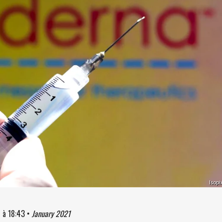
Isopi
1
à
18:43
•
January 2021