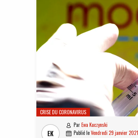
CRISE DU CORONAVIRUS
par
Ewa Kuczynski

EK
publié le
vendredi 29 janvier 202
