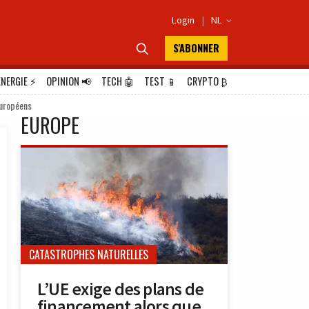
Login
|
NL

S'ABONNER

ÉNERGIE
⚡
OPINION
📢
TECH
🤖
TEST
📱
CRYPTO
₿
européens
EUROPE
CATASTROPHES NATURELLES
L’UE exige des plans de
financement alors que