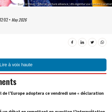
Bart De Wever – Source : picture alliance / dts-Agentur via Content Curatio
12:02
•
May 2026
Lire à voix haute
ments
l de l’Europe adoptera ce vendredi une « déclaration
té un débat en remettant en question l’interprétation