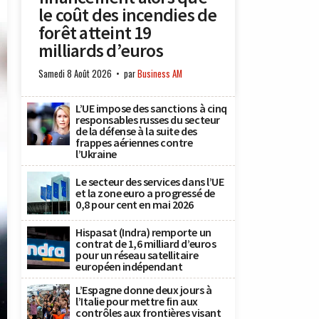
le coût des incendies de
forêt atteint 19
milliards d’euros
Samedi 8 Août 2026
par
Business AM
L’UE impose des sanctions à cinq
responsables russes du secteur
de la défense à la suite des
frappes aériennes contre
l’Ukraine
Le secteur des services dans l’UE
et la zone euro a progressé de
0,8 pour cent en mai 2026
Hispasat (Indra) remporte un
contrat de 1,6 milliard d’euros
pour un réseau satellitaire
européen indépendant
L’Espagne donne deux jours à
l’Italie pour mettre fin aux
contrôles aux frontières visant