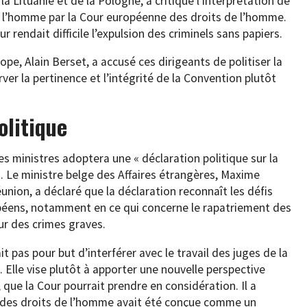
la Lituanie et de la Pologne, a critiqué l’interprétation de
 l’homme par la Cour européenne des droits de l’homme.
ur rendait difficile l’expulsion des criminels sans papiers.
ope, Alain Berset, a accusé ces dirigeants de politiser la
rver la pertinence et l’intégrité de la Convention plutôt
olitique
es ministres adoptera une « déclaration politique sur la
u. Le ministre belge des Affaires étrangères, Maxime
union, a déclaré que la déclaration reconnaît les défis
péens, notamment en ce qui concerne le rapatriement des
r des crimes graves.
it pas pour but d’interférer avec le travail des juges de la
Elle vise plutôt à apporter une nouvelle perspective
n, que la Cour pourrait prendre en considération. Il a
 des droits de l’homme avait été conçue comme un