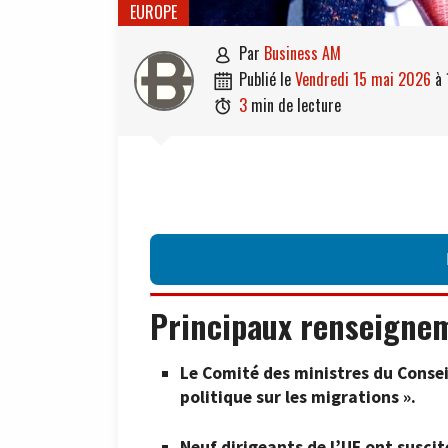
EUROPE
par
Business AM

publié le
vendredi 15 mai 2026
à

3
min de lecture

Principaux renseigne
Le Comité des ministres du Consei
politique sur les migrations ».
Neuf dirigeants de l’UE ont susci