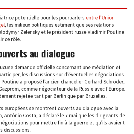
trice potentielle pour les pourparlers
entre l’Union
gel
, les milieux politiques estiment que ses relations
olodymyr Zelensky et le président russe Vladimir Poutine
r ce rôle.
 ouverts au dialogue
 aucune demande officielle concernant une médiation et
rticiper, les discussions sur d’éventuelles négociations
r Poutine a proposé l’ancien chancelier Gerhard Schröder,
Gazprom, comme négociateur de la Russie avec l’Europe.
ement rejetée tant par Berlin que par Bruxelles.
ants européens se montrent ouverts au dialogue avec la
, António Costa, a déclaré le 7 mai que les dirigeants de
négociations pour mettre fin à la guerre et qu’ils avaient
es discussions.