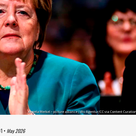
Angela Merkel – picture alliance / dts-Agentur/CC via Content Curatio
01
•
May 2026