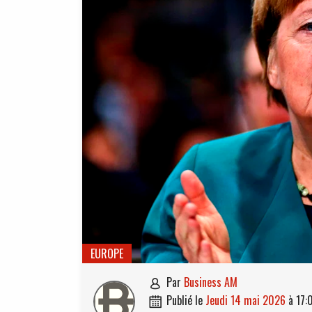
EUROPE
par
Business AM

publié le
jeudi 14 mai 2026
à
17:
