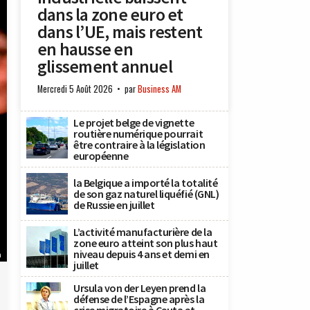
dans la zone euro et
dans l’UE, mais restent
en hausse en
glissement annuel
Mercredi 5 Août 2026
par
Business AM
Le projet belge de vignette
routière numérique pourrait
être contraire à la législation
européenne
la Belgique a importé la totalité
de son gaz naturel liquéfié (GNL)
de Russie en juillet
L’activité manufacturière de la
zone euro atteint son plus haut
niveau depuis 4 ans et demi en
n
juillet
Ursula von der Leyen prend la
défense de l’Espagne après la