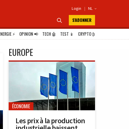
Login
|
NL

S'ABONNER

ÉNERGIE
⚡
OPINION
📢
TECH
🤖
TEST
📱
CRYPTO
₿
EUROPE
ÉCONOMIE
Les prix à la production
industrielle baissent