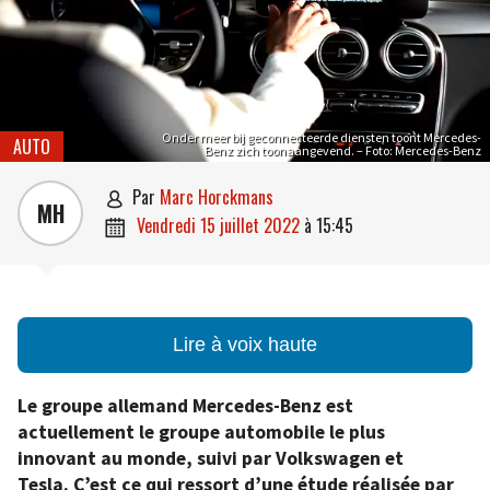
Onder meer bij geconnecteerde diensten toont Mercedes-
AUTO
Benz zich toonaangevend. – Foto: Mercedes-Benz
par
Marc Horckmans

MH
vendredi 15 juillet 2022
à
15:45

Lire à voix haute
Le groupe allemand Mercedes-Benz est
actuellement le groupe automobile le plus
innovant au monde, suivi par Volkswagen et
Tesla. C’est ce qui ressort d’une étude réalisée par