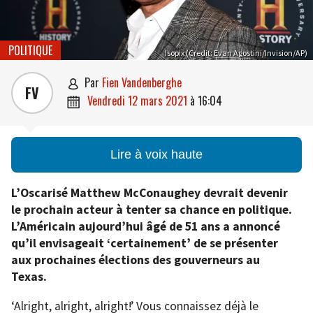
POLITIQUE
Isopix (Credit: Evan Agostini/Invision/AP)
par
Fien Vandenberghe

FV
vendredi 12 mars 2021
à
16:04

Lire à voix haute
L’Oscarisé Matthew McConaughey devrait devenir
le prochain acteur à tenter sa chance en politique.
L’Américain aujourd’hui âgé de 51 ans a annoncé
qu’il envisageait ‘certainement’ de se présenter
aux prochaines élections des gouverneurs au
Texas.
‘Alright, alright, alright!’ Vous connaissez déjà le