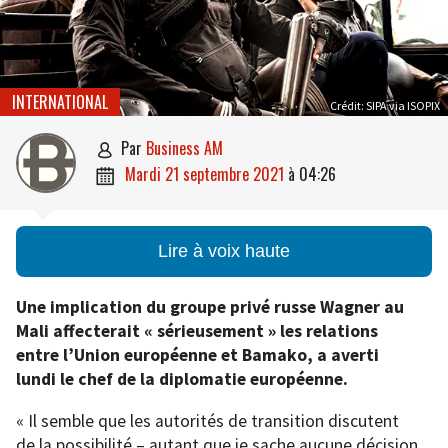
INTERNATIONAL
Crédit: SIPA via ISOPIX
par
Business AM

mardi 21 septembre 2021
à
04:26

Lire à voix haute
Une implication du groupe privé russe Wagner au
Mali affecterait « sérieusement » les relations
entre l’Union européenne et Bamako, a averti
lundi le chef de la diplomatie européenne.
« Il semble que les autorités de transition discutent
de la possibilité – autant que je sache aucune décision