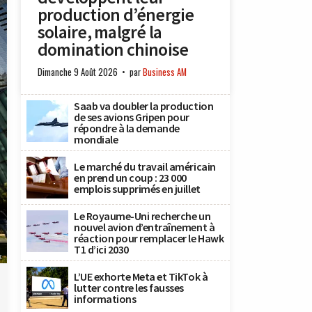
production d’énergie
solaire, malgré la
domination chinoise
Dimanche 9 Août 2026
par
Business AM
Saab va doubler la production
de ses avions Gripen pour
répondre à la demande
mondiale
Le marché du travail américain
en prend un coup : 23 000
emplois supprimés en juillet
Le Royaume-Uni recherche un
nouvel avion d’entraînement à
réaction pour remplacer le Hawk
T1 d’ici 2030
x
L’UE exhorte Meta et TikTok à
lutter contre les fausses
informations