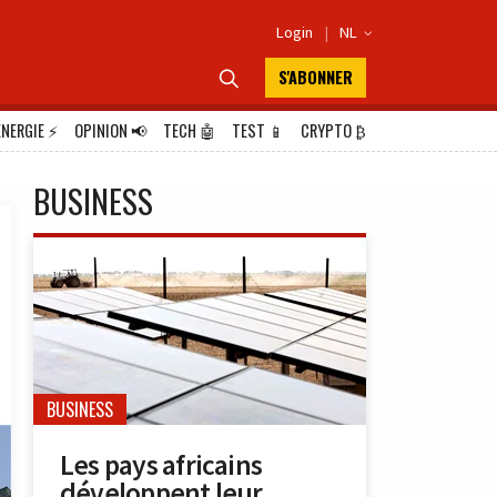
Login
|
NL

S'ABONNER

ÉNERGIE
⚡
OPINION
📢
TECH
🤖
TEST
📱
CRYPTO
₿
BUSINESS
BUSINESS
Les pays africains
développent leur