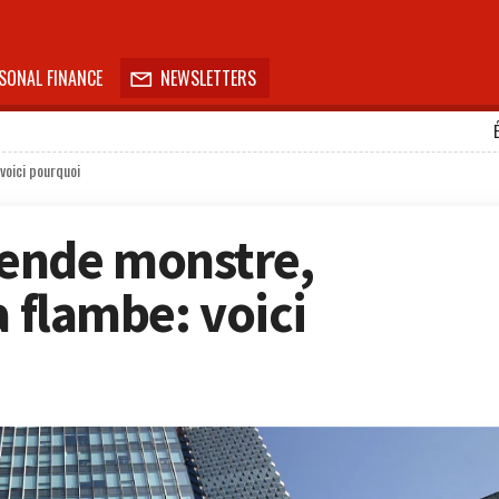
SONAL FINANCE
NEWSLETTERS

voici pourquoi
ende monstre,
a flambe: voici