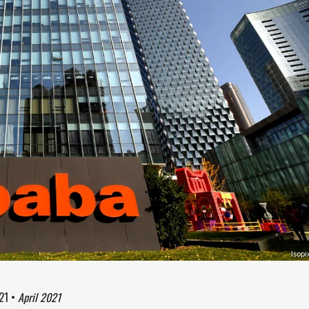
Isopi
21
•
April 2021