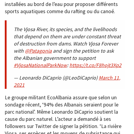
installées au bord de l’eau pour proposer différents
sports aquatiques comme du rafting ou du canoé.
The Vjosa River, its species, and the livelihoods
that depend on them are under constant threat
of destruction from dams. Watch Vjosa Forever
with
@Patagonia
and sign the petition to ask
the Albanian government to support
#VjosaNationalParkNow
:
https://t.co/F8hojt3Xp2
— Leonardo DiCaprio (@LeoDiCaprio)
March 11,
2021
Le groupe militant EcoAlbania assure que selon un
sondage récent, ‘94% des Albanais seraient pour le
parc national’. Même Leonardo DiCaprio soutient la
cause du parc naturel. L’acteur a demandé à ses
followers sur Twitter de signer la pétition. ‘La rivière
Vjosa, ses espèces et les moyens de subsistance qui