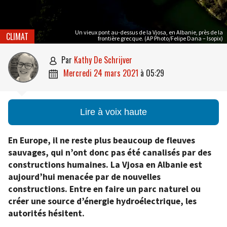
Un vieux pont au-dessus de la Vjosa, en Albanie, près de la
CLIMAT
frontière grecque. (AP Photo/Felipe Dana – Isopix)
par
Kathy De Schrijver

mercredi 24 mars 2021
à
05:29

Lire à voix haute
En Europe, il ne reste plus beaucoup de fleuves
sauvages, qui n’ont donc pas été canalisés par des
constructions humaines. La Vjosa en Albanie est
aujourd’hui menacée par de nouvelles
constructions. Entre en faire un parc naturel ou
créer une source d’énergie hydroélectrique, les
autorités hésitent.