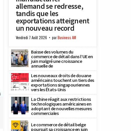
allemand se redresse,
tandis que les
exportations atteignent
un nouveau record
Vendredi 7 Août 2026
par
Business AM
Baisse des volumes du
commerce de détail dans l’UE en
juin malgré une croissance
annuelle de
Les nouveaux droits de douane
américains touchent un tiers des
exportations singapouriennes
vers les États-Unis
)
La Chine réagit aux restrictions
technologiques américaines en
adoptant de nouvelles mesures
commerciales
Le commerce de détail belge
poursuit sa croissance en juin