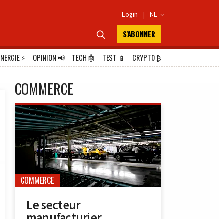
Login
|
NL

S'ABONNER

ÉNERGIE
⚡
OPINION
📢
TECH
🤖
TEST
📱
CRYPTO
₿
COMMERCE
COMMERCE
Le secteur
manufacturier