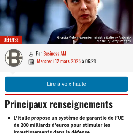
Giorgia Meloni, premier ministre italien – Antonio
DÉFENSE
Masiello/Getty Images
par
Business AM

mercredi 12 mars 2025
à
06:28

Lire à voix haute
Principaux renseignements
L’Italie propose un système de garantie de l’UE
de 200 milliards d’euros pour stimuler les
investissements dans la défense.