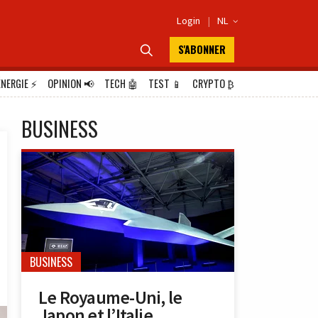
Login
|
NL

S'ABONNER

ÉNERGIE
⚡
OPINION
📢
TECH
🤖
TEST
📱
CRYPTO
₿
BUSINESS
BUSINESS
Le Royaume-Uni, le
Japon et l’Italie