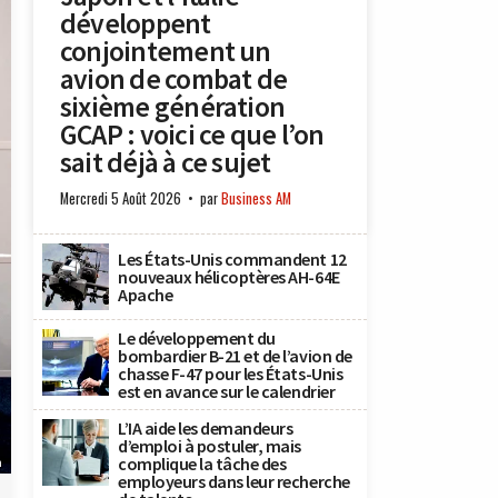
développent
conjointement un
avion de combat de
sixième génération
GCAP : voici ce que l’on
sait déjà à ce sujet
Mercredi 5 Août 2026
par
Business AM
Les États-Unis commandent 12
nouveaux hélicoptères AH-64E
Apache
Le développement du
bombardier B-21 et de l’avion de
chasse F-47 pour les États-Unis
est en avance sur le calendrier
L’IA aide les demandeurs
d’emploi à postuler, mais
complique la tâche des
n
employeurs dans leur recherche