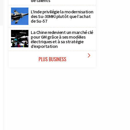
de talents
L’Inde privilégie la modernisation
des Su-30MKI plutôt que l’achat
de Su-57
La Chine redevient un marché clé
pour GM grâce à ses modèles
électriques et à sa stratégie
d’exportation

PLUS BUSINESS