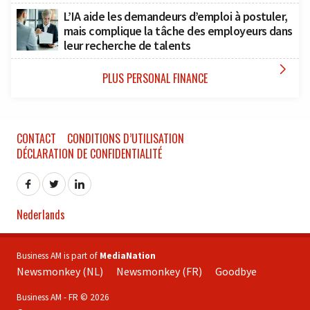
L’IA aide les demandeurs d’emploi à postuler,
mais complique la tâche des employeurs dans
leur recherche de talents

PLUS PERSONAL FINANCE
CONTACT
CONDITIONS D’UTILISATION
DÉCLARATION DE CONFIDENTIALITÉ
Nederlands
Business AM is part of
MediaNation
Newsmonkey (NL)
Newsmonkey (FR)
Goodbye
Business AM - FR © 2026