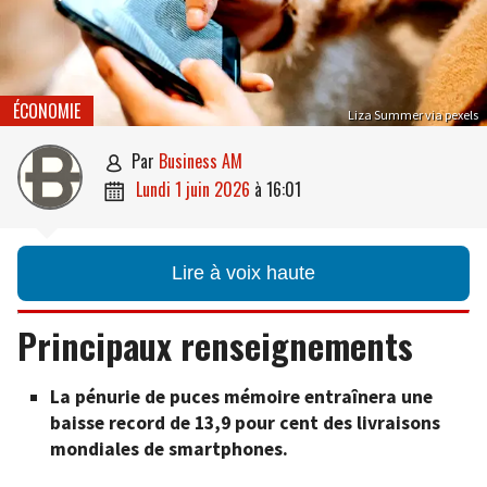
ÉCONOMIE
Liza Summer via pexels
par
Business AM

lundi 1 juin 2026
à
16:01

Lire à voix haute
Principaux renseignements
La pénurie de puces mémoire entraînera une
baisse record de 13,9 pour cent des livraisons
mondiales de smartphones.