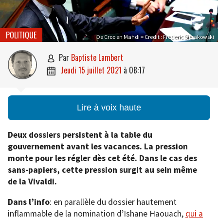
POLITIQUE
De Croo en Mahdi = Credit : Frederic Sierakowski
par
Baptiste Lambert

jeudi 15 juillet 2021
à
08:17

Lire à voix haute
Deux dossiers persistent à la table du
gouvernement avant les vacances. La pression
monte pour les régler dès cet été. Dans le cas des
sans-papiers, cette pression surgit au sein même
de la Vivaldi.
Dans l’info
: en parallèle du dossier hautement
inflammable de la nomination d’Ishane Haouach,
qui a