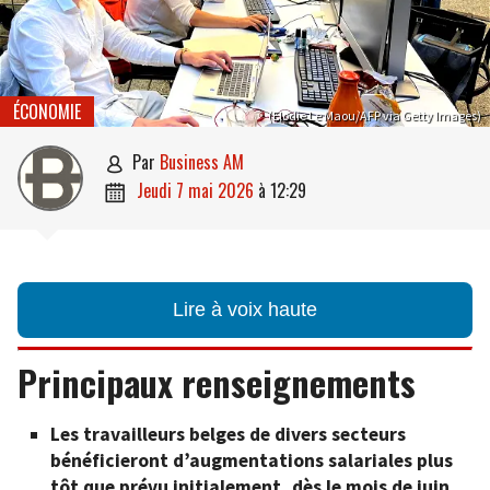
ÉCONOMIE
(Elodie Le Maou/AFP via Getty Images)
par
Business AM

jeudi 7 mai 2026
à
12:29

Lire à voix haute
Principaux renseignements
Les travailleurs belges de divers secteurs
bénéficieront d’augmentations salariales plus
tôt que prévu initialement, dès le mois de juin.