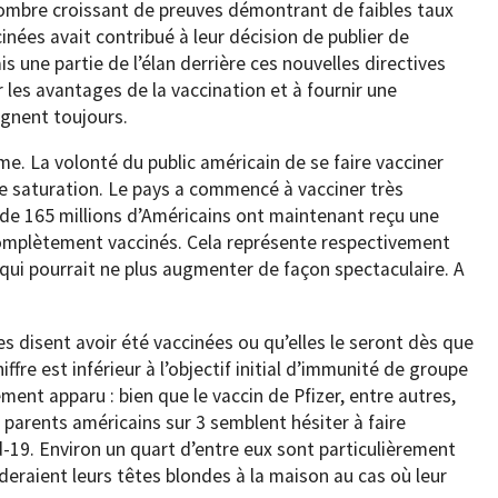
ombre croissant de preuves démontrant de faibles taux
nées avait contribué à leur décision de publier de
s une partie de l’élan derrière ces nouvelles directives
 les avantages de la vaccination et à fournir une
ignent toujours.
me. La volonté du public américain de se faire vacciner
de saturation. Le pays a commencé à vacciner très
de 165 millions d’Américains ont maintenant reçu une
complètement vaccinés. Cela représente respectivement
e qui pourrait ne plus augmenter de façon spectaculaire. A
 disent avoir été vaccinées ou qu’elles le seront dès que
re est inférieur à l’objectif initial d’immunité de groupe
nt apparu : bien que le vaccin de Pfizer, entre autres,
2 parents américains sur 3 semblent hésiter à faire
d-19. Environ un quart d’entre eux sont particulièrement
eraient leurs têtes blondes à la maison au cas où leur