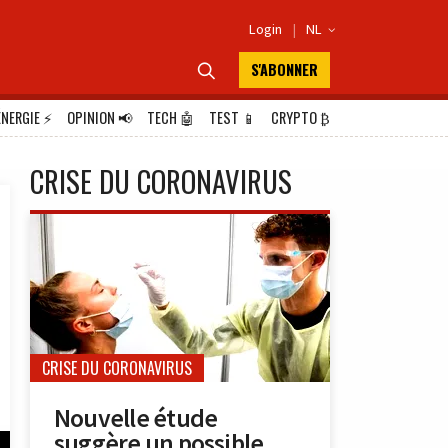
Login
|
NL

S'ABONNER

ÉNERGIE
⚡
OPINION
📢
TECH
🤖
TEST
📱
CRYPTO
₿
CRISE DU CORONAVIRUS
CRISE DU CORONAVIRUS
Nouvelle étude
suggère un possible