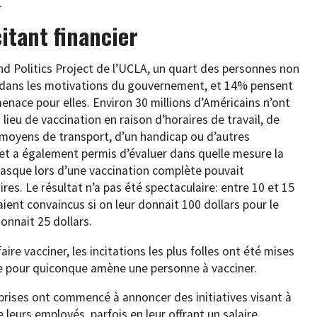
.
citant financier
d Politics Project de l’UCLA, un quart des personnes non
e dans les motivations du gouvernement, et 14% pensent
enace pour elles. Environ 30 millions d’Américains n’ont
lieu de vaccination en raison d’horaires de travail, de
 moyens de transport, d’un handicap ou d’autres
et a également permis d’évaluer dans quelle mesure la
masque lors d’une vaccination complète pouvait
ires. Le résultat n’a pas été spectaculaire: entre 10 et 15
ent convaincus si on leur donnait 100 dollars pour le
onnait 25 dollars.
ire vacciner, les incitations les plus folles ont été mises
ime pour quiconque amène une personne à vacciner.
eprises ont commencé à annoncer des initiatives visant à
 leurs employés, parfois en leur offrant un salaire