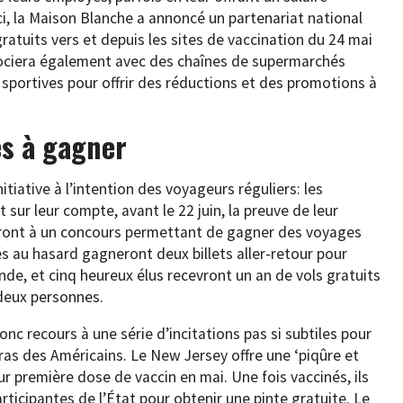
i, la Maison Blanche a annoncé un partenariat national
 gratuits vers et depuis les sites de vaccination du 24 mai
associera également avec des chaînes de supermarchés
s sportives pour offrir des réductions et des promotions à
s à gagner
tiative à l’intention des voyageurs réguliers: les
ur leur compte, avant le 22 juin, la preuve de leur
peront à un concours permettant de gagner des voyages
és au hasard gagneront deux billets aller-retour pour
de, et cinq heureux élus recevront un an de vols gratuits
 deux personnes.
donc recours à une série d’incitations pas si subtiles pour
as des Américains. Le New Jersey offre une ‘piqûre et
ur première dose de vaccin en mai. Une fois vaccinés, ils
rticipantes de l’État pour obtenir une pinte gratuite. Le