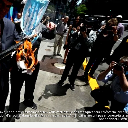
liwa, candidat à la mairie de New York, met le feu à des masques pour célébrer la levée d
ation d’en porter dans la ville. Mais une partie des Américains ne sont pas encore prêts à le
abandonner. (Isopix