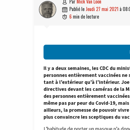
par
Mick Van Loon

publié le
jeudi 27 mai 2021
à
08:

6
min de lecture

Il y a deux semaines, les CDC du mini
personnes entièrement vaccinées ne s
tant à l’extérieur qu’à l’intérieur. J
directives devant les caméras de la M
des personnes entièrement vaccinées s
même pas par peur du Covid-19, mais 
ailleurs, la promesse de pouvoir vivr
plus convaincre les sceptiques du vac
L’habitude de porter un masque n’a donc