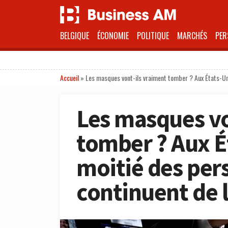
BELGIQUE
ÉCONOMIE
POLITIQUE
MARCHÉS
PER
Accueil
»
Les masques vont-ils vraiment tomber ? Aux États-Uni
Les masques vo
tomber ? Aux Ét
moitié des per
continuent de l