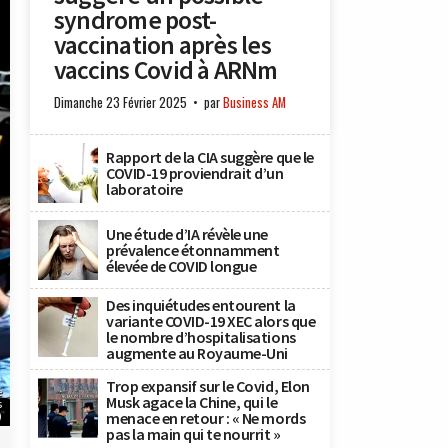
syndrome post-
vaccination après les
vaccins Covid à ARNm
Dimanche 23 Février 2025
par
Business AM
Rapport de la CIA suggère que le
COVID-19 proviendrait d’un
laboratoire
Une étude d’IA révèle une
prévalence étonnamment
élevée de COVID longue
Des inquiétudes entourent la
variante COVID-19 XEC alors que
le nombre d’hospitalisations
augmente au Royaume-Uni
Trop expansif sur le Covid, Elon
e
Musk agace la Chine, qui le
s
menace en retour : « Ne mords
)
pas la main qui te nourrit »