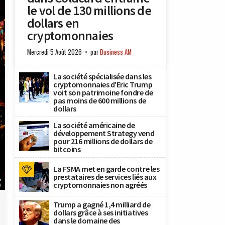
le vol de 130 millions de
dollars en
cryptomonnaies
Mercredi 5 Août 2026
par
Business AM
La société spécialisée dans les
cryptomonnaies d’Eric Trump
voit son patrimoine fondre de
pas moins de 600 millions de
dollars
La société américaine de
développement Strategy vend
pour 216 millions de dollars de
bitcoins
La FSMA met en garde contre les
prestataires de services liés aux
s
cryptomonnaies non agréés
)
Trump a gagné 1,4 milliard de
dollars grâce à ses initiatives
dans le domaine des