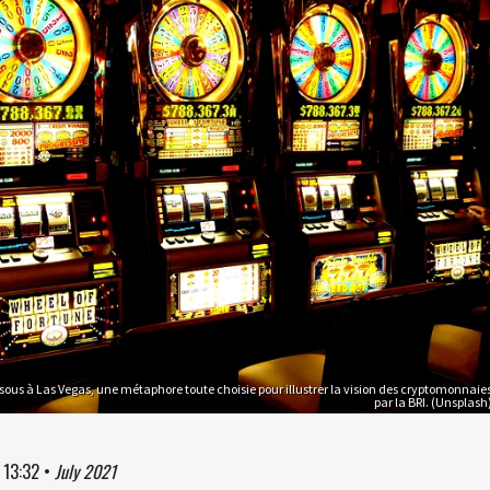
ous à Las Vegas, une métaphore toute choisie pour illustrer la vision des cryptomonnaie
par la BRI. (Unsplash
à
13:32
•
July 2021