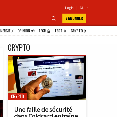
Login
|
NL

S'ABONNER

ÉNERGIE
⚡
OPINION
📢
TECH
🤖
TEST
📱
CRYPTO
₿
CRYPTO
CRYPTO
Une faille de sécurité
dans Coldcard entraîne