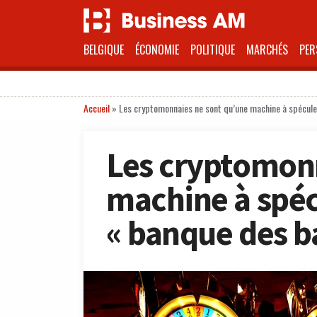
BELGIQUE
ÉCONOMIE
POLITIQUE
MARCHÉS
PER
Accueil
»
Les cryptomonnaies ne sont qu’une machine à spéculer
Les cryptomonn
machine à spécul
« banque des b