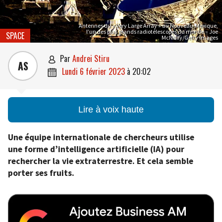
Antennes du « Very Large Array » au Nouveau-Mexique,
l’un des plus grands radiotélescopes du monde – Joe
SPACE
McNally/Getty Images
par
Andrei Stiru

AS
lundi 6 février 2023
à
20:02

Lire à voix haute
Une équipe internationale de chercheurs utilise
une forme d’intelligence artificielle (IA) pour
rechercher la vie extraterrestre. Et cela semble
porter ses fruits.