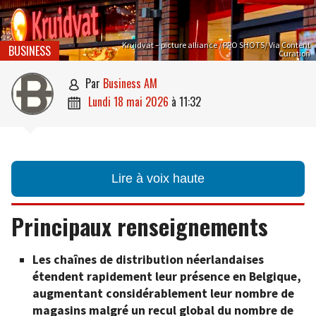
Kruidvat – picture alliance / PRO SHOTS/ Via Content
BUSINESS
Curation
par
Business AM

lundi 18 mai 2026
à
11:32

Lire à voix haute
Principaux renseignements
Les chaînes de distribution néerlandaises
étendent rapidement leur présence en Belgique,
augmentant considérablement leur nombre de
magasins malgré un recul global du nombre de