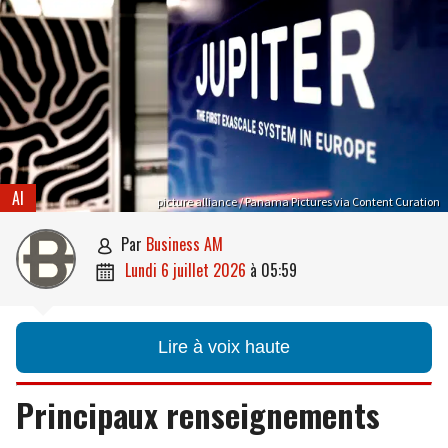
AI
picture alliance / Panama Pictures via Content Curation
par
Business AM

lundi 6 juillet 2026
à
05:59

Lire à voix haute
Principaux renseignements