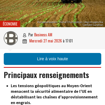
Europese boeren – Hervé Champollion / akg-images/Via
ÉCONOMIE
Content Curation
par
Business AM

mercredi 27 mai 2026
à
17:01

Lire à voix haute
Principaux renseignements
Les tensions géopolitiques au Moyen-Orient
menacent la sécurité alimentaire de l’UE en
déstabilisant les chaînes d’approvisionnement
en engrais.