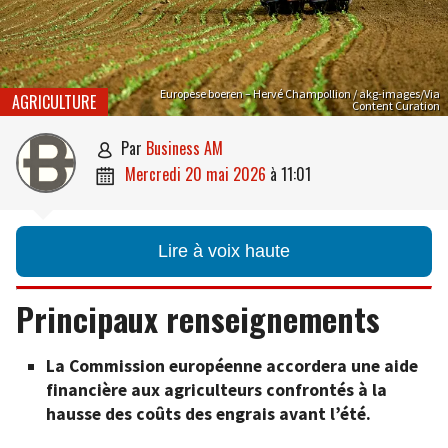
Europese boeren – Hervé Champollion / akg-images/Via
AGRICULTURE
Content Curation
par
Business AM

mercredi 20 mai 2026
à
11:01

Lire à voix haute
Principaux renseignements
La Commission européenne accordera une aide
financière aux agriculteurs confrontés à la
hausse des coûts des engrais avant l’été.