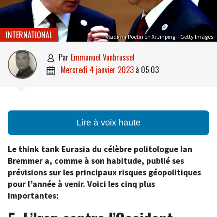
INTERNATIONAL
Vladimir Poetin en Xi Jinping – Getty Images
par
Emmanuel Vanbrussel

mercredi 4 janvier 2023
à
05:03

Lire à voix haute
Le think tank Eurasia du célèbre politologue Ian
Bremmer a, comme à son habitude, publié ses
prévisions sur les principaux risques géopolitiques
pour l’année à venir. Voici les cinq plus
importantes: