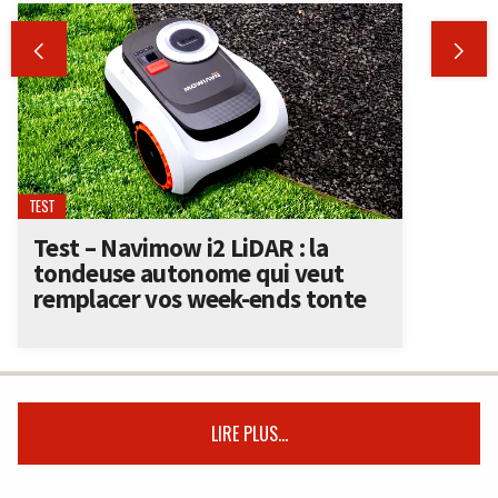


TEST
Test – Navimow i2 LiDAR : la
tondeuse autonome qui veut
remplacer vos week-ends tonte
LIRE PLUS...