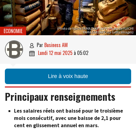
(Photo de Yuichi YAMAZAKI / AFP) (Photo de YUICHI
ECONOMIE
YAMAZAKI/AFP via Getty Images)
par
Business AM

lundi 12 mai 2025
à
05:02

Lire à voix haute
Principaux renseignements
Les salaires réels ont baissé pour le troisième
mois consécutif, avec une baisse de 2,1 pour
cent en glissement annuel en mars.