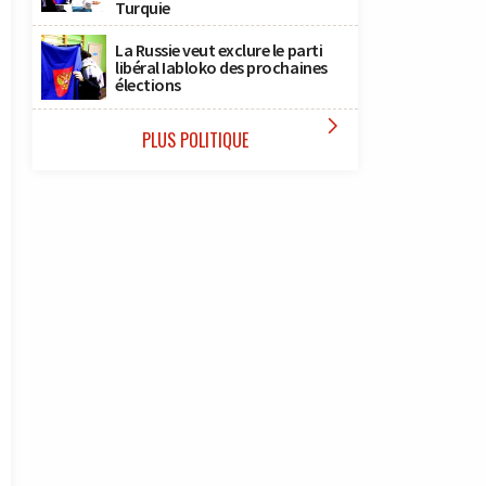
Turquie
La Russie veut exclure le parti
libéral Iabloko des prochaines
élections

PLUS POLITIQUE