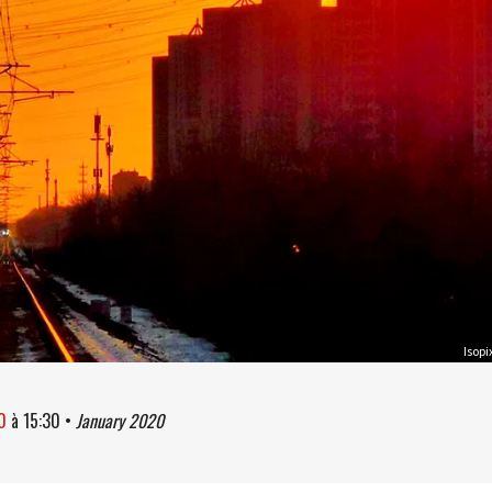
Isopi
0
à
15:30
•
January 2020