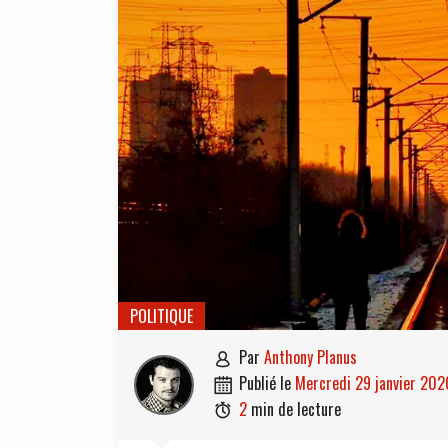
POLITIQUE
par
Anthony Planus

publié le
mercredi 29 janvier 202

2
min de lecture
