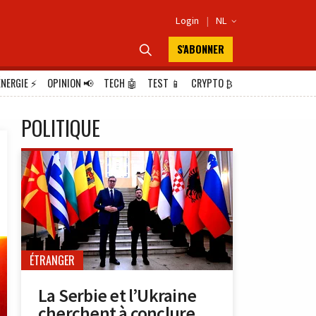
Login
|
NL

S'ABONNER

ÉNERGIE
⚡
OPINION
📢
TECH
🤖
TEST
📱
CRYPTO
₿
POLITIQUE
ÉTRANGER
La Serbie et l’Ukraine
cherchent à conclure