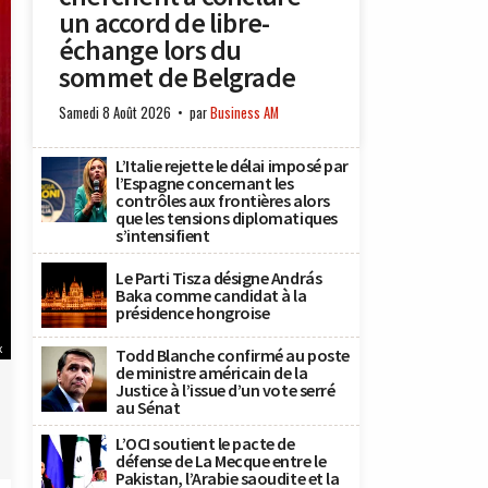
un accord de libre-
échange lors du
sommet de Belgrade
Samedi 8 Août 2026
par
Business AM
L’Italie rejette le délai imposé par
l’Espagne concernant les
contrôles aux frontières alors
que les tensions diplomatiques
s’intensifient
Le Parti Tisza désigne András
Baka comme candidat à la
présidence hongroise
x
Todd Blanche confirmé au poste
de ministre américain de la
Justice à l’issue d’un vote serré
au Sénat
L’OCI soutient le pacte de
défense de La Mecque entre le
Pakistan, l’Arabie saoudite et la