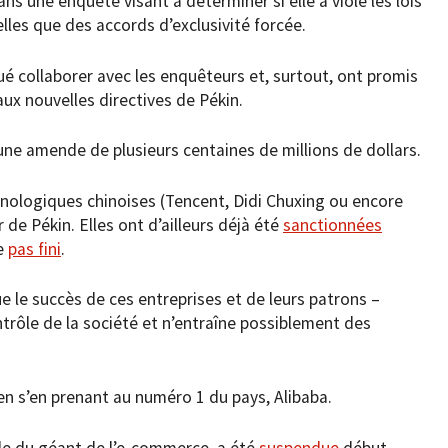
dans une enquête visant à déterminer si elle a violé les lois
lles que des accords d’exclusivité forcée.
ué collaborer avec les enquêteurs et, surtout, ont promis
aux nouvelles directives de Pékin.
une amende de plusieurs centaines de millions de dollars.
nologiques chinoises (Tencent, Didi Chuxing ou encore
r de Pékin. Elles ont d’ailleurs déjà été
sanctionnées
re
pas fini
.
e le succès de ces entreprises et de leurs patrons –
ontrôle de la société et n’entraîne possiblement des
n s’en prenant au numéro 1 du pays, Alibaba.
ale du géant de l’e-commerce, a été
suspendue
début