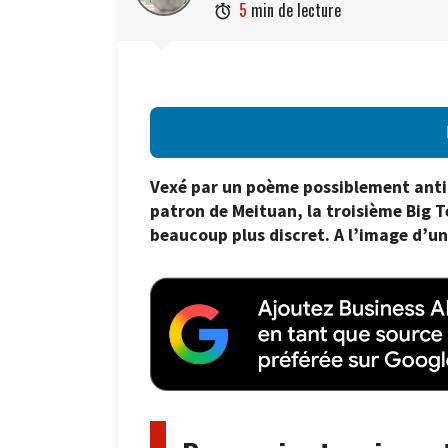
5
min de lecture

Vexé par un poème possiblement ant
patron de Meituan, la troisième Big 
beaucoup plus discret. A l’image d’un