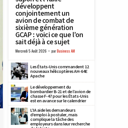
développent
conjointement un
avion de combat de
sixième génération
GCAP : voici ce que l’on
sait déjà à ce sujet
Mercredi 5 Août 2026
par
Business AM
Les États-Unis commandent 12
nouveaux hélicoptères AH-64E
Apache
Le développement du
bombardier B-21 et de l’avion de
chasse F-47 pour les États-Unis
est en avance sur le calendrier
)
L’IA aide les demandeurs
d’emploi à postuler, mais
complique la tâche des
employeurs dans leur recherche