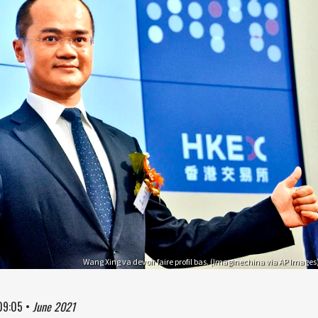
Wang Xing va devoir faire profil bas. (Imaginechina via AP Images
09:05
•
June 2021