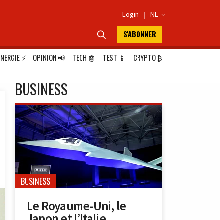
Login
|
NL

S'ABONNER

ÉNERGIE
⚡
OPINION
📢
TECH
🤖
TEST
📱
CRYPTO
₿
BUSINESS
BUSINESS
Le Royaume-Uni, le
Japon et l’Italie