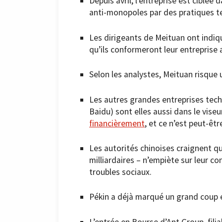
Depuis avril, l’entreprise est ciblée 
anti-monopoles par des pratiques te
Les dirigeants de Meituan ont indiq
qu’ils conformeront leur entreprise 
Selon les analystes, Meituan risque 
Les autres grandes entreprises tech
Baidu) sont elles aussi dans le viseu
financièrement
, et ce n’est peut-êt
Les autorités chinoises craignent qu
milliardaires – n’empiète sur leur c
troubles sociaux.
Pékin a déjà marqué un grand coup e
L’entrée en Bourse d’Ant Group, fili