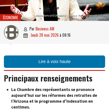
Alexia Bertrand (Anders) – Source : Peter De Smedt / CC via
ÉCONOMIE
Content Curation
par
Business AM

jeudi 28 mai 2026
à
08:16

Lire à voix haute
Principaux renseignements
La Chambre des représentants se prononce
aujourd’hui sur les réformes des retraites de
l’Arizona et le programme d’indexation en
centimes.