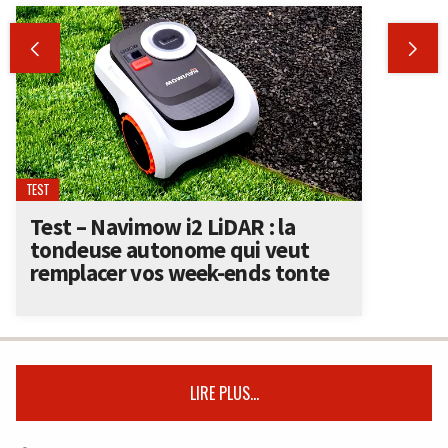


TEST
Test – Navimow i2 LiDAR : la
tondeuse autonome qui veut
remplacer vos week-ends tonte
LIRE PLUS...