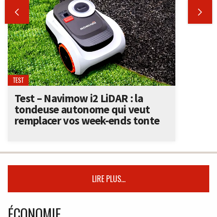


TEST
Test – Navimow i2 LiDAR : la
tondeuse autonome qui veut
remplacer vos week-ends tonte
LIRE PLUS...
ÉCONOMIE