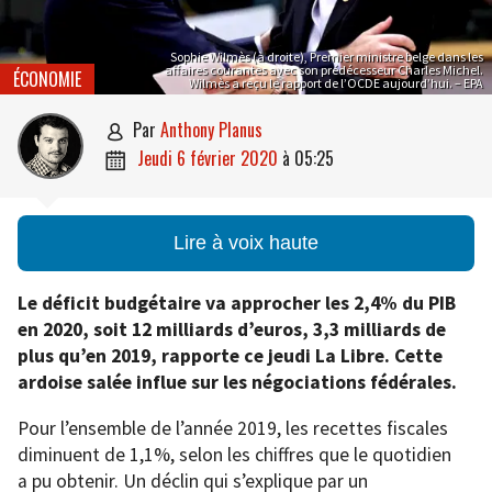
Sophie Wilmès (à droite), Premier ministre belge dans les
affaires courantes avec son prédécesseur Charles Michel.
ÉCONOMIE
Wilmès a reçu le rapport de l’OCDE aujourd’hui. – EPA
par
Anthony Planus

jeudi 6 février 2020
à
05:25

Lire à voix haute
Le déficit budgétaire va approcher les 2,4% du PIB
en 2020, soit 12 milliards d’euros, 3,3 milliards de
plus qu’en 2019, rapporte ce jeudi La Libre. Cette
ardoise salée influe sur les négociations fédérales.
Pour l’ensemble de l’année 2019, les recettes fiscales
diminuent de 1,1%, selon les chiffres que le quotidien
a pu obtenir. Un déclin qui s’explique par un