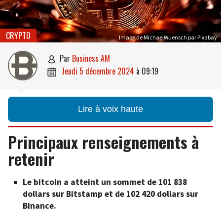
CRYPTO
Image de MichaelWuensch par Pixabay
par
Business AM

jeudi 5 décembre 2024
à
09:19

Lire à voix haute
Principaux renseignements à
retenir
Le bitcoin a atteint un sommet de 101 838
dollars sur Bitstamp et de 102 420 dollars sur
Binance.