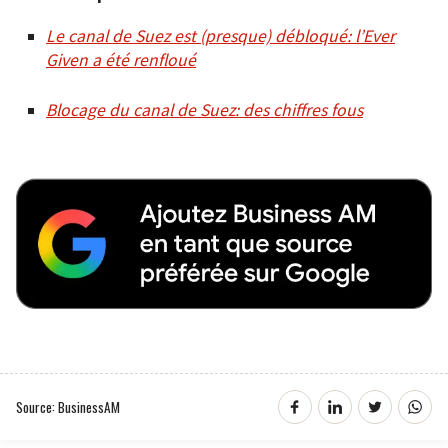
Le canal de Suez est (presque) débloqué: l’Ever
Given a été renfloué
Blocage du canal de Suez: des chiffres fous
Source: BusinessAM