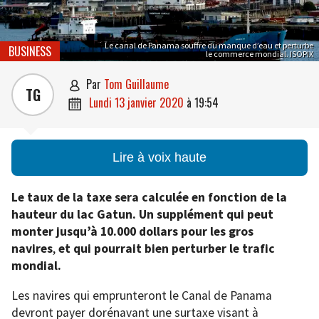
Le canal de Panama souffre du manque d’eau et perturbe
BUSINESS
le commerce mondial. ISOPIX
par
Tom Guillaume

TG
lundi 13 janvier 2020
à
19:54

Lire à voix haute
Le taux de la taxe sera calculée en fonction de la
hauteur du lac Gatun. Un supplément qui peut
monter jusqu’à 10.000 dollars pour les gros
navires
,
et qui pourrait bien perturber le trafic
mondial.
Les navires qui emprunteront le Canal de Panama
devront payer dorénavant une surtaxe visant à