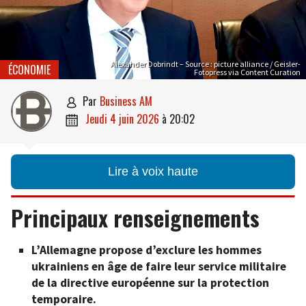
Alexander Dobrindt – Source : picture alliance / Geisler-
ÉCONOMIE
Fotopress via Content Curation
par
Business AM

jeudi 4 juin 2026
à
20:02

Lire à voix haute
Principaux renseignements
L’Allemagne propose d’exclure les hommes
ukrainiens en âge de faire leur service militaire
de la directive européenne sur la protection
temporaire.