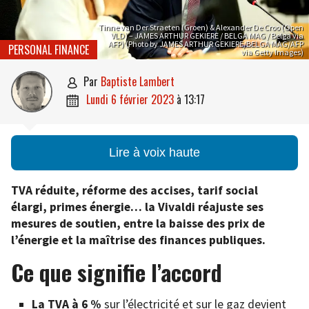
Tinne van Der Straeten (Groen) & Alexander De Croo (Open
VLD) – JAMES ARTHUR GEKIERE / BELGA MAG / Belga via
AFP) (Photo by JAMES ARTHUR GEKIERE/BELGA MAG/AFP
PERSONAL FINANCE
via Getty Images)
par
Baptiste Lambert

lundi 6 février 2023
à
13:17

Lire à voix haute
TVA réduite, réforme des accises, tarif social
élargi, primes énergie… la Vivaldi réajuste ses
mesures de soutien, entre la baisse des prix de
l’énergie et la maîtrise des finances publiques.
Ce que signifie l’accord
La TVA à 6 %
sur l’électricité et sur le gaz devient