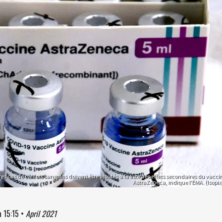
ares cas de caillots sanguins doivent être ajoutés à la liste des effets secondaires du vacci
AstraZeneca, indique l’EMA. (Isopix
à
15:15
•
April 2021