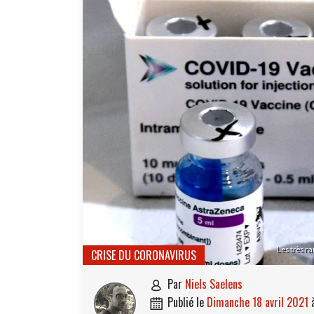
Les très r
CRISE DU CORONAVIRUS
par
Niels Saelens

publié le
dimanche 18 avril 2021
