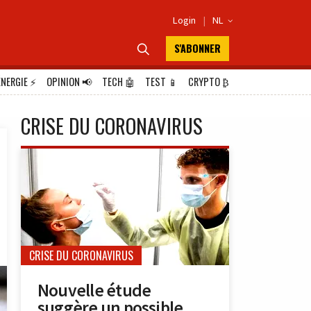
Login
|
NL

S'ABONNER

ÉNERGIE
⚡
OPINION
📢
TECH
🤖
TEST
📱
CRYPTO
₿
CRISE DU CORONAVIRUS
CRISE DU CORONAVIRUS
Nouvelle étude
suggère un possible