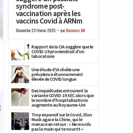
syndrome post-
vaccination après les
vaccins Covid à ARNm
Dimanche 23 Février 2025
par
Business AM
Rapport de la CIA suggère que le
COVID-19 proviendrait d’un
laboratoire
Une étude d’IA révèle une
prévalence étonnamment
élevée de COVID longue
Des inquiétudes entourent la
variante COVID-19 XEC alors que
le nombre d’hospitalisations
augmente au Royaume-Uni
n
)
Trop expansif sur le Covid, Elon
Musk agace la Chine, qui le
menace en retour : « Ne mords
pas la main qui te nourrit »