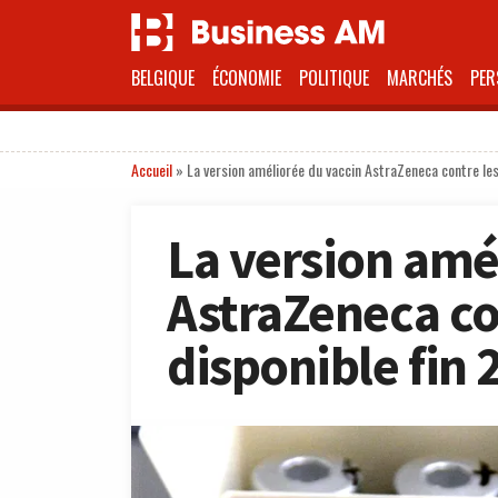
BELGIQUE
ÉCONOMIE
POLITIQUE
MARCHÉS
PER
Accueil
»
La version améliorée du vaccin AstraZeneca contre les
La version amé
AstraZeneca con
disponible fin 