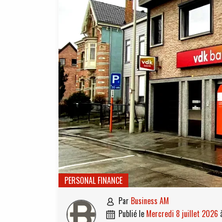
PERSONAL FINANCE
par
Business AM

publié le
mercredi 8 juillet 2026
