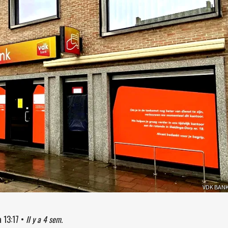
VDK BAN
à
13:17
•
Il y a 4 sem.