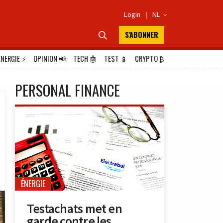
Login
|
NL

S'ABONNER

ÉNERGIE
⚡
OPINION
📢
TECH
🤖
TEST
📱
CRYPTO
₿
PERSONAL FINANCE
ÉNERGIE
Testachats met en
garde contre les