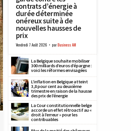
contrats d’énergie à
durée déterminée
onéreux suite à de
nouvelles hausses de
prix
Vendredi 7 Août 2026
par
Business AM
La Belgique souhaite mobiliser
300 milliards d’euros d’épargne :
voici les réformes envisagées
L’inflation en Belgique atteint
3,8 pour cent au deuxième
trimestre en raison de la hausse
des prix de l’énergie
La Cour constitutionnelle belge
K
accorde un effet rétroactif au «
droit à l’erreur » pour les
contribuables
Plus de la moitié des chômeurs