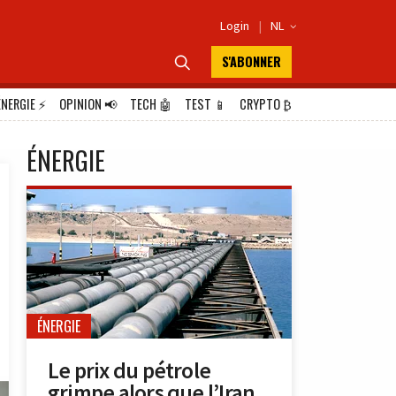
Login
|
NL

S'ABONNER

ÉNERGIE
⚡
OPINION
📢
TECH
🤖
TEST
📱
CRYPTO
₿
ÉNERGIE
ÉNERGIE
Le prix du pétrole
grimpe alors que l’Iran