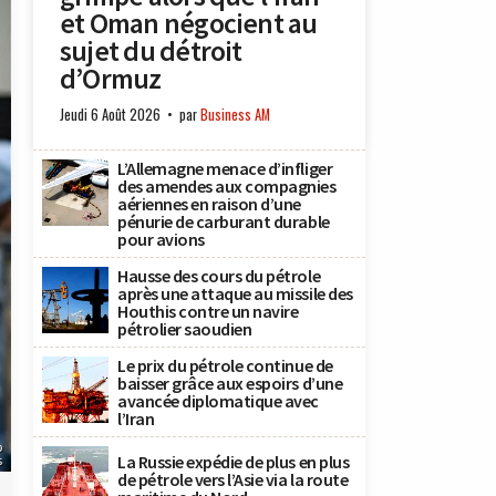
et Oman négocient au
sujet du détroit
d’Ormuz
Jeudi 6 Août 2026
par
Business AM
L’Allemagne menace d’infliger
des amendes aux compagnies
aériennes en raison d’une
pénurie de carburant durable
pour avions
Hausse des cours du pétrole
après une attaque au missile des
Houthis contre un navire
pétrolier saoudien
Le prix du pétrole continue de
baisser grâce aux espoirs d’une
avancée diplomatique avec
l’Iran
p
La Russie expédie de plus en plus
s
de pétrole vers l’Asie via la route