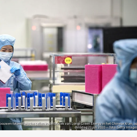
uwen fotovoltaïsche cellen in de fabriek van Longi Green Energy in het Chinese Xi’an, o
dinsdag 21 juli 2020 — foto: Getty Image