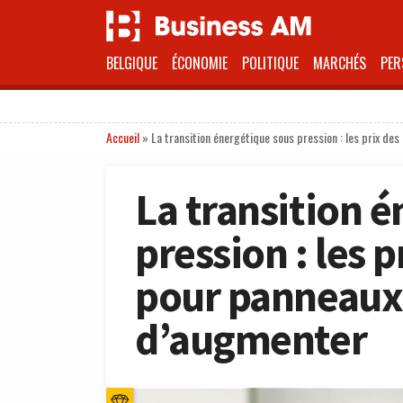
BELGIQUE
ÉCONOMIE
POLITIQUE
MARCHÉS
PER
Accueil
»
La transition énergétique sous pression : les prix d
La transition 
pression : les 
pour panneaux 
d’augmenter