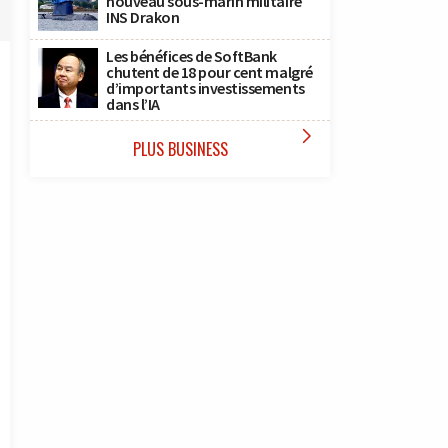
nouveau sous-marin militaire
INS Drakon
Les bénéfices de SoftBank
chutent de 18 pour cent malgré
d’importants investissements
dans l’IA

PLUS BUSINESS