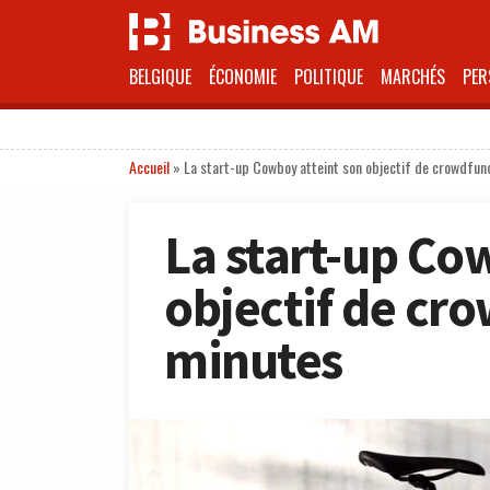
BELGIQUE
ÉCONOMIE
POLITIQUE
MARCHÉS
PER
Accueil
»
La start-up Cowboy atteint son objectif de crowdfun
La start-up Co
objectif de cr
minutes