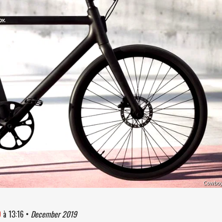
Cowbo
9
à
13:16
•
December 2019