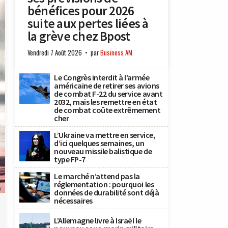
bénéfices pour 2026
suite aux pertes liées à
la grève chez Bpost
Vendredi 7 Août 2026
par
Business AM
Le Congrès interdit à l’armée
américaine de retirer ses avions
de combat F-22 du service avant
2032, mais les remettre en état
de combat coûte extrêmement
cher
L’Ukraine va mettre en service,
d’ici quelques semaines, un
nouveau missile balistique de
type FP-7
Le marché n’attend pas la
réglementation : pourquoi les
y
données de durabilité sont déjà
nécessaires
L’Allemagne livre à Israël le