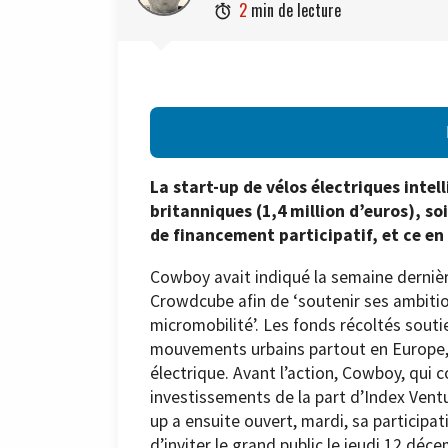
2
min de lecture

La start-up de vélos électriques intel
britanniques (1,4 million d’euros), so
de financement participatif, et ce e
Cowboy avait indiqué la semaine derniè
Crowdcube afin de ‘soutenir ses ambitio
micromobilité’. Les fonds récoltés sout
mouvements urbains partout en Europe, e
électrique. Avant l’action, Cowboy, qui 
investissements de la part d’Index Ventu
up a ensuite ouvert, mardi, sa partici
d’inviter le grand public le jeudi 12 déc