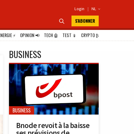
Login
|
NL

S'ABONNER

ÉNERGIE
⚡
OPINION
📢
TECH
🤖
TEST
📱
CRYPTO
₿
BUSINESS
BUSINESS
Bnode revoit à la baisse
ses prévisions de