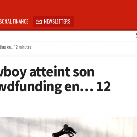
SONAL FINANCE
NEWSLETTERS

ding en… 12 minutes
wboy atteint son
owdfunding en… 12