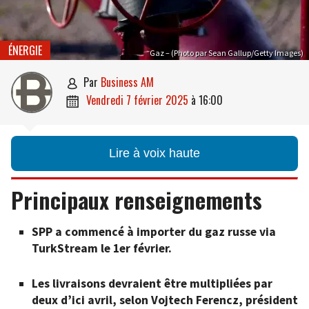
ÉNERGIE
Gaz – (Photo par Sean Gallup/Getty Images)
par
Business AM

vendredi 7 février 2025
à
16:00

Lire à voix haute
Principaux renseignements
SPP a commencé à importer du gaz russe via
TurkStream le 1er février.
Les livraisons devraient être multipliées par
deux d’ici avril, selon Vojtech Ferencz, président