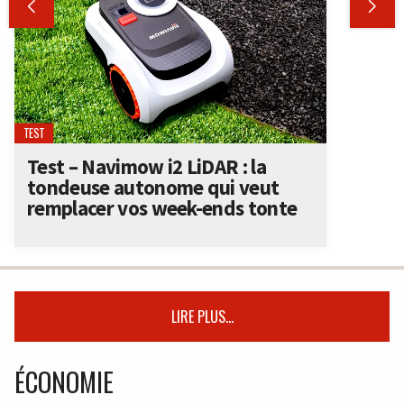


TEST
Test – Navimow i2 LiDAR : la
tondeuse autonome qui veut
remplacer vos week-ends tonte
LIRE PLUS...
ÉCONOMIE