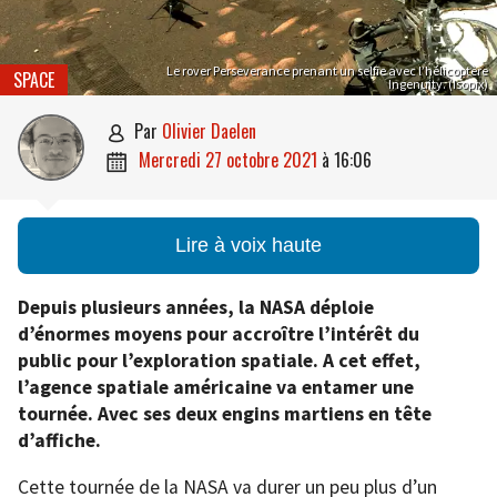
Le rover Perseverance prenant un selfie avec l’hélicoptère
SPACE
Ingenuity. (Isopix)
par
Olivier Daelen

mercredi 27 octobre 2021
à
16:06

Lire à voix haute
Depuis plusieurs années, la NASA déploie
d’énormes moyens pour accroître l’intérêt du
public pour l’exploration spatiale. A cet effet,
l’agence spatiale américaine va entamer une
tournée. Avec ses deux engins martiens en tête
d’affiche.
Cette tournée de la NASA va durer un peu plus d’un