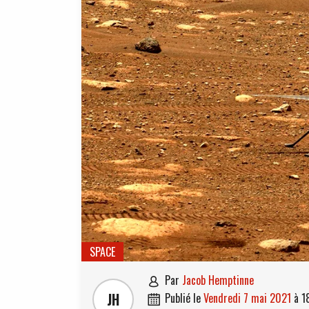
SPACE
par
Jacob Hemptinne

JH
publié le
vendredi 7 mai 2021
à
1
