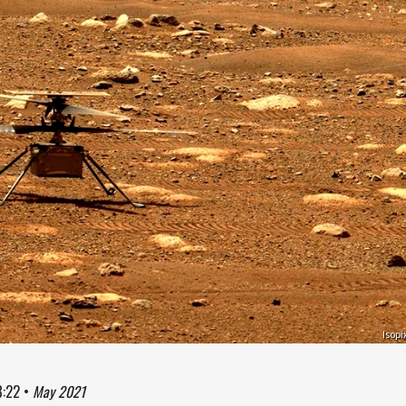
Isopi
8:22
•
May 2021