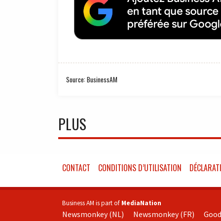
Source: BusinessAM
PLUS
CONTACT
CONDITIONS D’UTILISATION
DÉCLARATI
Business AM is part of
MediaNation
Newsmonkey (NL)
Newsmonkey (FR)
Good