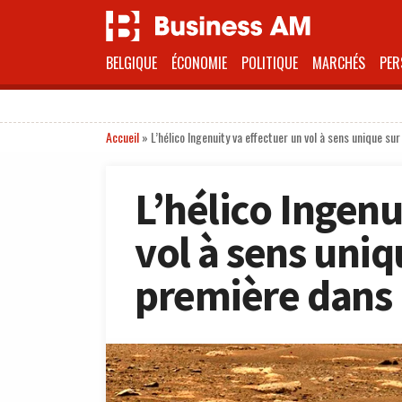
BELGIQUE
ÉCONOMIE
POLITIQUE
MARCHÉS
PER
Accueil
»
L’hélico Ingenuity va effectuer un vol à sens unique su
L’hélico Ingenu
vol à sens uniq
première dans l