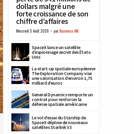
dollars malgré une
forte croissance de son
chiffre d’affaires
Mercredi 5 Août 2026
par
Business AM
SpaceX lance un satellite
d’espionnage secret des États-
Unis
La start-up spatiale européenne
The Exploration Company vise
une valorisation d’environ 1,75
milliard d’euros
General Dynamics remporte un
contrat pour renforcer la
défense spatiale américaine
x
Le vol d’essai du Starship de
SpaceX déploie de nouveaux
satellites Starlink V3