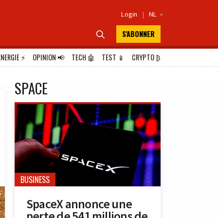
Login
|
NL

S'ABONNER

ÉNERGIE
⚡
OPINION
📢
TECH
🤖
TEST
📱
CRYPTO
₿
SPACE
BUSINESS
SpaceX annonce une
perte de 541 millions de