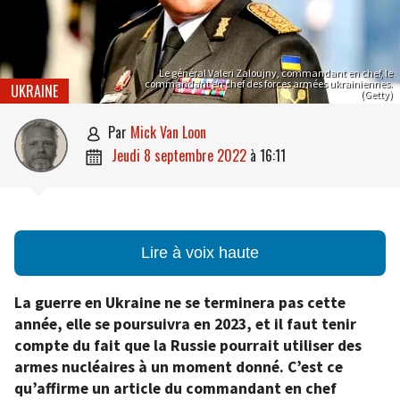
Le général Valeri Zaloujny, commandant en chef, le
commandant en chef des forces armées ukrainiennes.
UKRAINE
(Getty)
par
Mick Van Loon

jeudi 8 septembre 2022
à
16:11

Lire à voix haute
La guerre en Ukraine ne se terminera pas cette
année, elle se poursuivra en 2023, et il faut tenir
compte du fait que la Russie pourrait utiliser des
armes nucléaires à un moment donné. C’est ce
qu’affirme un article du commandant en chef