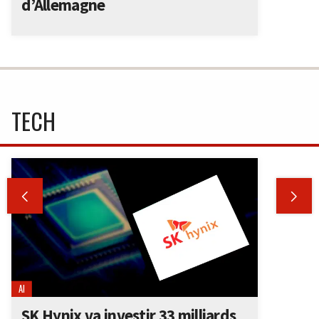
d’Allemagne
TECH


AI
SK Hynix va investir 33 milliards