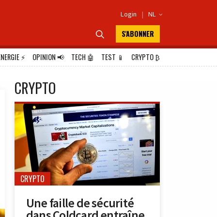
Login
|
NL

S'ABONNER

ÉNERGIE
⚡
OPINION
📢
TECH
🤖
TEST
📱
CRYPTO
₿
CRYPTO
CRYPTO
Une faille de sécurité
dans Coldcard entraîne