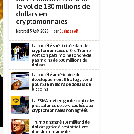
le vol de 130 millions de
dollars en
cryptomonnaies
Mercredi 5 Août 2026
par
Business AM
La société spécialisée dans les
cryptomonnaies d’Eric Trump
voit son patrimoine fondre de
pas moins de 600 millions de
dollars
La société américaine de
développement Strategy vend
pour 216 millions de dollars de
bitcoins
La FSMA met en garde contre les
prestataires de services liés aux
cryptomonnaies non agréés
Trump a gagné 1,4 milliard de
h
dollars grâce à ses initiatives
dans le domaine des