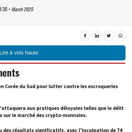
8:30
•
March 2025
Lire à voix haute
ments
en Corée du Sud pour lutter contre les escroqueries
s’attaquera aux pratiques déloyales telles que le délit
rix sur le marché des crypto-monnaies.
u des résultats significatifs, avec l’inculpation de 74