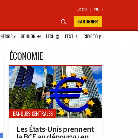
Login
|
NL

S'ABONNER

ÉNERGIE
⚡
OPINION
📢
TECH
🤖
TEST
📱
CRYPTO
₿
ÉCONOMIE
BANQUES CENTRALES
Les États-Unis prennent
la BCE au dépourvu en