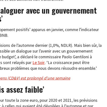
ialoguer avec un gouvernement
’
pement positifs’ apparus en janvier, comme l’indicateur
 BNB.
sions de l’automne dernier (1,0%, NDLR). Mais bien sûr, la
sible un dialogue sur l’avenir avec un gouvernement
e budget’, a déclaré le commissaire Paolo Gentiloni à
os sont relayés par
Le Soir
. ‘La croissance peut être
ombreux problèmes que nous devons résoudre ensemble.’
eens (CD&V) est prolongé d’une semaine
s assez faible’
r toute la zone euro, pour 2020 et 2021, les prévisions
à celles qui avaient été dévoilées à l’automne et par