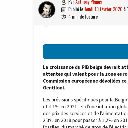
par
Anthony Planus

publié le
jeudi 13 février 2020
à

4
min de lecture

La croissance du PIB belge devrait at
attentes qui valent pour la zone euro
Commission européenne dévoilées ce j
Gentiloni.
Les prévisions spécifiques pour la Belg
et d’1% en 2021, et d’une inflation glob
des prix des services et de l’alimentatio
2,3% en 2018 pour passer à 1,2% en 2019
fossiles, du marché de gros de l’électri