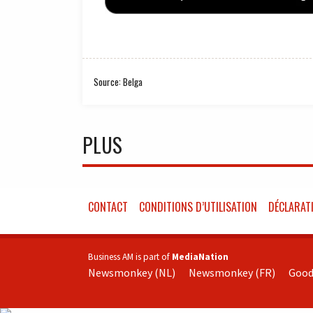
Source: Belga
PLUS
CONTACT
CONDITIONS D’UTILISATION
DÉCLARATI
Business AM is part of
MediaNation
Newsmonkey (NL)
Newsmonkey (FR)
Good