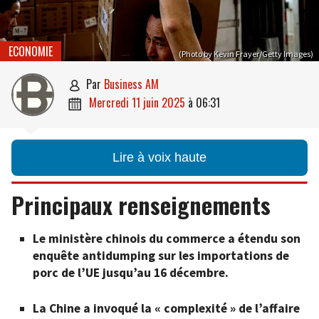
ECONOMIE
(Photo by Kevin Frayer/Getty Images)
par
Business AM

mercredi 11 juin 2025
à
06:31

Lire à voix haute
Principaux renseignements
Le ministère chinois du commerce a étendu son
enquête antidumping sur les importations de
porc de l’UE jusqu’au 16 décembre.
La Chine a invoqué la « complexité » de l’affaire