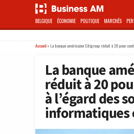
BELGIQUE
ÉCONOMIE
POLITIQUE
MARCHÉS
PER
Accueil
»
La banque américaine Citigroup réduit à 20 pour cen
La banque amér
réduit à 20 po
à l’égard des s
informatiques 