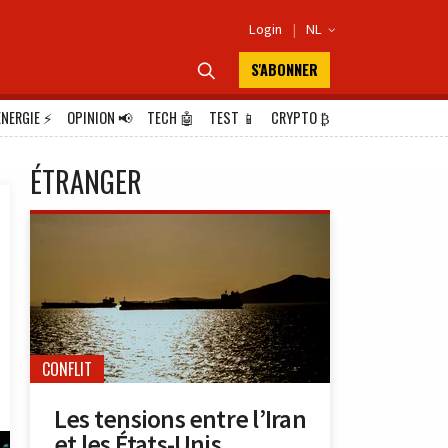
Login
|
NL

S'ABONNER

ÉNERGIE
⚡
OPINION
📢
TECH
🤖
TEST
📱
CRYPTO
₿
ÉTRANGER
CONFLIT
Les tensions entre l’Iran
et les États-Unis